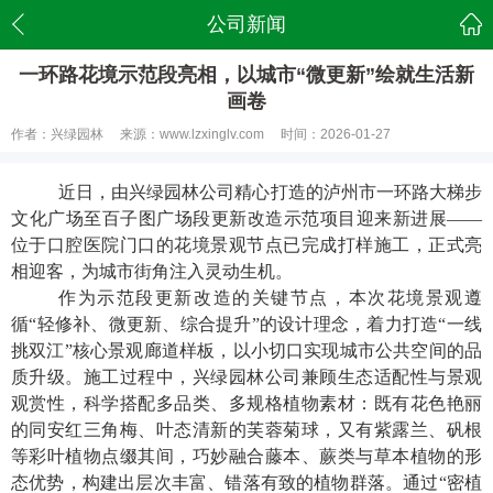
公司新闻
一环路花境示范段亮相，以城市“微更新”绘就生活新
画卷
作者：兴绿园林
来源：www.lzxinglv.com
时间：2026-01-27
近日，由兴绿园林公司精心打造的泸州市一环路大梯步
文化广场至百子图广场段更新改造示范项目迎来新进展——
位于口腔医院门口的花境景观节点已完成打样施工，正式亮
相迎客，为城市街角注入灵动生机。
作为示范段更新改造的关键节点，本次花境景观遵
循“轻修补、微更新、综合提升”的设计理念，着力打造“一线
挑双江”核心景观廊道样板，以小切口实现城市公共空间的品
质升级。施工过程中，兴绿园林公司兼顾生态适配性与景观
观赏性，科学搭配多品类、多规格植物素材：既有花色艳丽
的同安红三角梅、叶态清新的芙蓉菊球，又有紫露兰、矾根
等彩叶植物点缀其间，巧妙融合藤本、蕨类与草本植物的形
态优势，构建出层次丰富、错落有致的植物群落。通过“密植