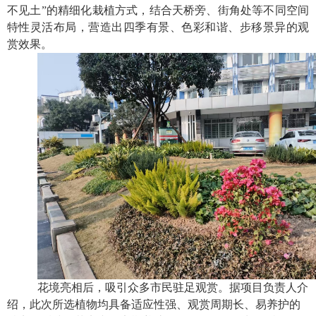
不见土”的精细化栽植方式，结合天桥旁、街角处等不同空间
特性灵活布局，营造出四季有景、色彩和谐、步移景异的观
赏效果。
花境亮相后，吸引众多市民驻足观赏。据项目负责人介
绍，此次所选植物均具备适应性强、观赏周期长、易养护的