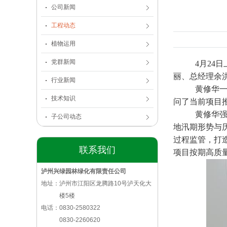
公司新闻
工程动态
植物运用
党群新闻
4月24
丽、总经理余
行业新闻
黄修华
技术知识
问了当前项目
黄修华
子公司动态
地汛期形势与
过程监管，打
联系我们
项目按期高质
泸州兴绿园林绿化有限责任公司
地址：泸州市江阳区龙腾路10号泸天化大
楼5楼
电话：0830-2580322
0830-2260620