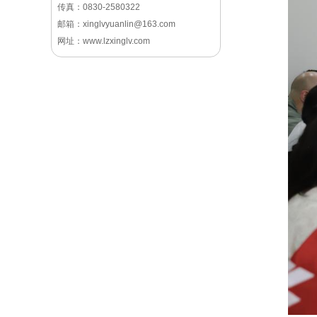
传真：0830-2580322
邮箱：xinglvyuanlin@163.com
网址：www.lzxinglv.com