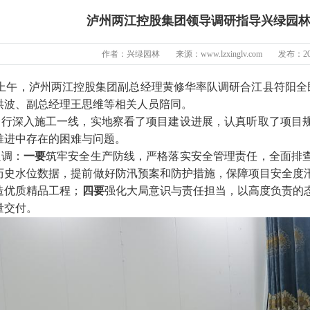
泸州两江控股集团领导调研指导兴绿园
作者：兴绿园林
来源：www.lzxinglv.com
发布：202
日上午，泸州两江控股集团副总经理黄修华率队调研合江县符阳全
洪波、副总经理王思维等相关人员陪同。
一行深入施工一线，实地察看了项目建设进展，认真听取了项目
推进中存在的困难与问题。
强调：
一要
筑牢安全生产防线，严格落实安全管理责任，全面排
历史水位数据，提前做好防汛预案和防护措施，保障项目安全度
造优质精品工程；
四要
强化大局意识与责任担当，以高度负责的
量交付。