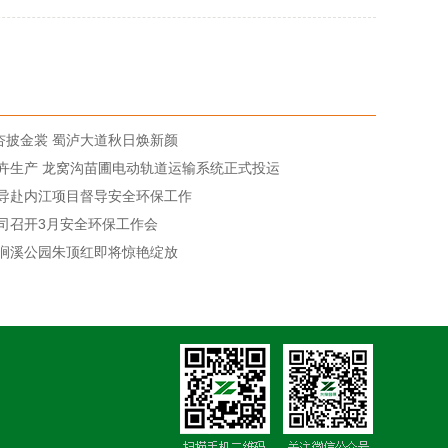
银杏披金裳 蜀泸大道秋日焕新颜
卉生产 龙窝沟苗圃电动轨道运输系统正式投运
导赴内江项目督导安全环保工作
司召开3月安全环保工作会
涧溪公园朱顶红即将惊艳绽放