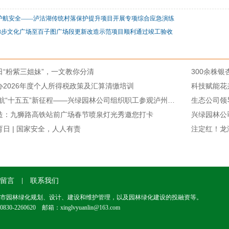
 护航安全——泸沽湖传统村落保护提升项目开展专项综合应急演练
梯步文化广场至百子图广场段更新改造示范项目顺利通过竣工验收
“粉紫三姐妹”，一文教你分清
300余株
2026年度个人所得税政策及汇算清缴培训
科技赋能花
筑牢保密防线 护航“十五五”新征程——兴绿园林公司组织职工参观泸州保密教育培训中心
生态公司领
造：九狮路高铁站前广场春节喷泉灯光秀邀您打卡
兴绿园林公
日 | 国家安全，人人有责
注定红！龙
留言
联系我们
专业从事于城市园林绿化规划、设计、建设和维护管理，以及园林绿化建设的投融资等。
60620 邮箱：xinglvyuanlin@163.com