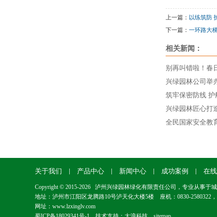
上一篇：
以练筑防
下一篇：
一环路大
相关新闻：
别再叫错啦！春日
兴绿园林公司举办
兴绿园林匠心打
全民国家安全教育
关于我们
产品中心
新闻中心
成功案例
在线
Copyright © 2015-2026 泸州兴绿园林绿化有限责任公司，
地址：泸州市江阳区龙腾路10号泸天化大楼5楼 座机：0830-2580322，0830-22
网址：www.lzxinglv.com
蜀ICP备18029341号-1
技术支持：
大浪科技
sitemap