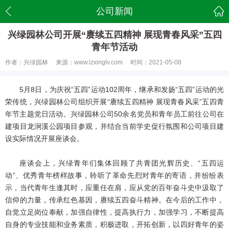
公司新闻
兴绿园林公司开展“赓续五四精神 展现青春风采”五四
青年节活动
作者：兴绿园林
来源：www.lzxinglv.com
时间：2021-05-08
5月8日，为庆祝“五四”运动102周年，继承和发扬“五四”运动的光
荣传统，兴绿园林公司组织开展“赓续五四精神 展现青春风采”五四青
年节主题党日活动。兴绿园林公司50余名党员和青年员工前往公司在
建项目龙涧溪公园项目参观，并结合当前学史促行氛围和公司项目建
设实际情况开展座谈会。
座谈会上，兴绿青年们集体回顾了共青团光辉历史、“五四运
动”、优秀青年榜样故事，聆听了革命先烈对青年的寄语，并纷纷表
示，当代青年生逢其时，应重任在肩，应从党的百年奋斗史中汲取了
信仰的力量，传承红色基因，赓续五四奋斗精神。在今后的工作中，
自觉立足岗位奉献，加强自律性，提高执行力，加强学习，不断提高
自身的专业技能和业务素质，积极进取，开拓创新，以四好青年的姿