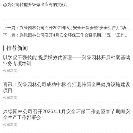
态为公司转型升级做出应有的贡献。
上一篇：
兴绿园林公司召开2021年5月安全环保会暨“安全生产月”动员部署会
下一篇：
兴绿园林公司召开4月安全环保工作会暨汛期、“五一”工作部署会
推荐新闻
以学促干强技能 提质增效优管理——兴绿园林开展档案基础
业务专项培训
公司新闻
喜讯！兴绿园林公司成功中标 合江县符阳全民健身设施建设
项目
公司新闻
兴绿园林公司召开2026年1月安全环保工作会暨春节期间安
全生产工作部署会
公司新闻